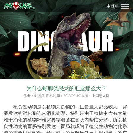
主菜单
为什么蜥脚类恐龙的肚皮那么大？
作者：刘照兵 发布时间：2018-08-10 来源：中国恐龙网
植食性动物是以植物为食物的，且食量大都比较大，需
要发达的消化系统来消化处理。特别是由于植物中含有大量
难于消化的植物纤维需要靠细菌在盲肠内帮忙分解，所以植
食性动物的盲肠特别发达，盲肠就成为了植食性动物消化系
统的重要组成部分。长而粗大的盲肠当然要占据相当大的空