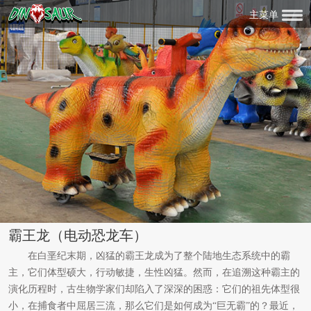
主菜单
霸王龙（电动恐龙车）
在白垩纪末期，凶猛的霸王龙成为了整个陆地生态系统中的霸
主，它们体型硕大，行动敏捷，生性凶猛。然而，在追溯这种霸主的
演化历程时，古生物学家们却陷入了深深的困惑：它们的祖先体型很
小，在捕食者中屈居三流，那么它们是如何成为“巨无霸”的？最近，