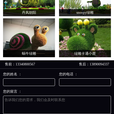
丹凤朝阳
snoopy绿雕
蜗牛绿雕
绿雕卡通小鹿
售前：13340800567
售后：13890094337
您的姓名 ：
您的电话 ：
您的留言 ：