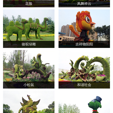
花脸
凤舞祥云
骆驼绿雕
吉祥物阳阳
小松鼠
和谐社会