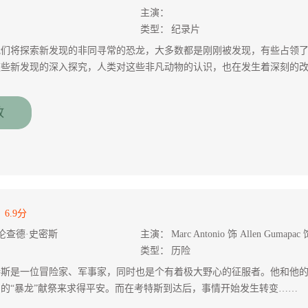
主演：
类型：
纪录片
我们将探索新发现的非同寻常的恐龙，大多数都是刚刚被发现，有些占领
这些新发现的深入探究，人类对这些非凡动物的认识，也在发生着深刻的
放
6.9分
伦查德·史密斯
主演：
类型：
历险
特斯是一位冒险家、军事家，同时也是个有着极大野心的征服者。他和他
的“暴龙”献祭来求得平安。而在考特斯到达后，事情开始发生转变……