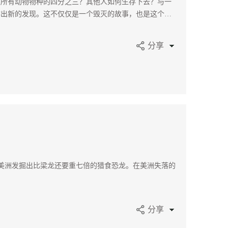
灭所有动物物种的四分之三？其他人如何生存下去？与一
作出新的发现。这不仅仅是一个毁灭的故事，也是这个星
分享
南美洲发掘出比梁龙还要重七倍的猎食恐龙。在美洲失落的
分享