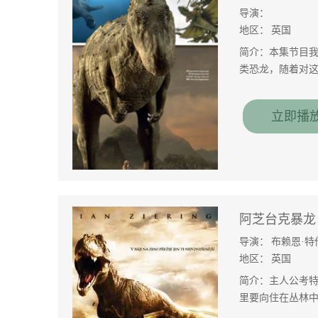
导演：
地区：
英国
简介：本集节目
类恐龙，随着对
立即播
阿芝台克暴龙
导演：
布赖恩·特
地区：
英国
简介：主人公考
里要向住在丛林中