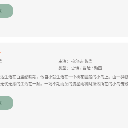
放
分
当
主演：
拉尔夫·佐当
类型：
史诗 / 冒险 / 动画
拉达生活在白垩纪晚期，他自小就生活在一个桃花园般的小岛上。由一群
直无忧无虑的生活在一起。一场不期而至的流星雨将阿拉达所在的小岛击
热，水源供给越来越紧张，阿拉达他们遇上了一群正在迁徙寻找新的栖身
难的迁徙之旅。
放