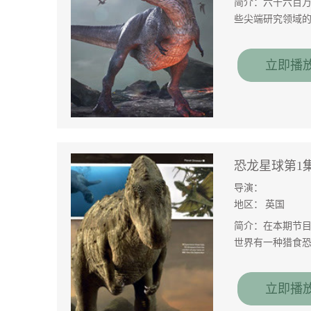
简介：六千六百
些尖端研究领域
球上伟大幸存者
立即播
恐龙星球第1
导演：
地区：
英国
简介：在本期节目
世界有一种猎食
立即播