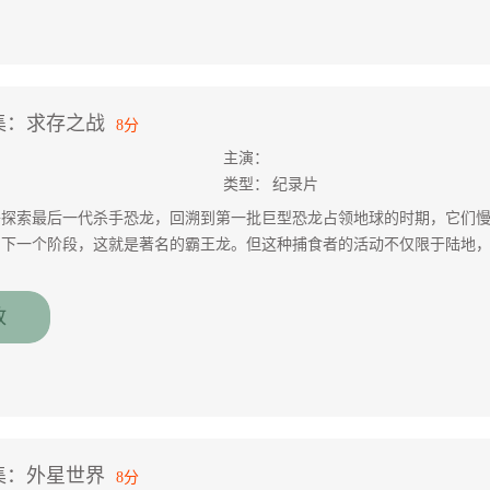
集：求存之战
8分
主演：
类型：
纪录片
将探索最后一代杀手恐龙，回溯到第一批巨型恐龙占领地球的时期，它们
到下一个阶段，这就是著名的霸王龙。但这种捕食者的活动不仅限于陆地
放
集：外星世界
8分