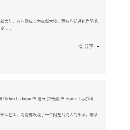
了新大陆，有些则成长为庞然大物，而有些却进化为羽毛
改变……
分享
Marc Antonio 饰 Allen Gumapac 饰 Dichen Lachman 饰 迪辰·拉奇曼 饰 Ayacoatl 马尔科·桑切斯 饰 Rios 伊恩·齐林 饰 Cortes
的部队在墨西哥南部发现了一个阿芝台克人的部落。部落