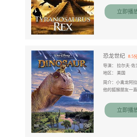
立即播
恐龙世纪
8.5
导演：
拉尔夫·佐
地区：
美国
简介：小禽龙阿
他的狐猴朋友一
时，因为大气变
始了这次异常艰
立即播