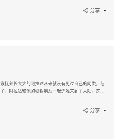
分享
狐猴抚养长大大的阿拉达从来就没有见过自己的同类，与
毁了，阿拉达和他的狐猴朋友一起逃难来到了大陆。这
之地的恐龙并加入了他们。于是，阿拉达和同伴们一起开
分享