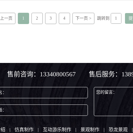
 上一页
1
2
3
4
下一页 >
跳转到
售前咨询：13340800567 售后服务：13890
您的留言：
名：
话：
介绍
|
仿真制作
|
互动游乐制作
|
景观制作
|
恐龙景观
|