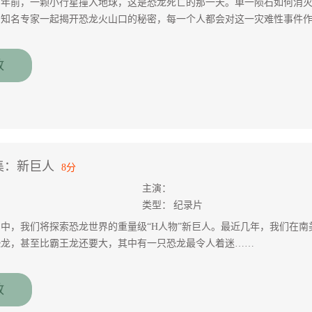
万年前，一颗小行星撞入地球，这是恐龙死亡的那一天。单一陨石如何消
的知名专家一起揭开恐龙火山口的秘密，每一个人都会对这一灾难性事件
的故事。
放
集：新巨人
8分
主演：
类型：
纪录片
中，我们将探索恐龙世界的重量级“H人物”新巨人。最近几年，我们在
恐龙，甚至比霸王龙还要大，其中有一只恐龙最令人着迷……
放