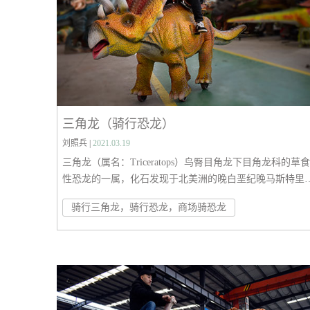
三角龙（骑行恐龙）
刘照兵 |
2021.03.19
三角龙（属名：Triceratops）鸟臀目角龙下目角龙科的草食
性恐龙的一属，化石发现于北美洲的晚白垩纪晚马斯特里
特阶地层，约6800万年前到6500万年前。三角龙是最晚出
骑行三角龙，骑行恐龙，商场骑恐龙
的恐龙之一，经常被作为晚白垩纪的代表化石。目前已有
个有效种：褶皱三角龙、究竟三角龙，但还有其他属被命
名。三角龙也是最著名的恐龙之一，也是在通俗文化中非
受欢迎的恐龙。