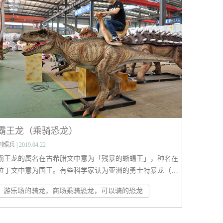
霸王龙（乘骑恐龙）
刘照兵 |
2019.04.22
霸王龙的属名在古希腊文中意为「残暴的蜥蜴王」，种名在
拉丁文中意为国王。有些科学家认为亚洲的勇士特暴龙（Ta
rbosaurus bataar）是暴龙超科的第一个有效种，而其他科学
游乐场的骑龙，商场乘骑恐龙，可以骑的恐龙
家则认为特暴龙是独立的属。除此之外还有许多暴龙科的种
已被提出，但它们多被认为是暴龙的异名，或被分类于其他
属。