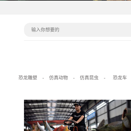
恐龙雕塑
-
仿真动物
-
仿真昆虫
-
恐龙车