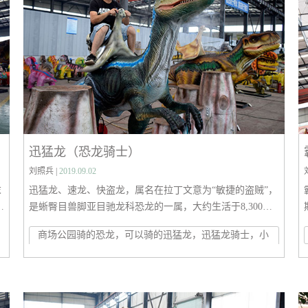
迅猛龙（恐龙骑士）
刘照兵 |
2019.09.02
末
迅猛龙、速龙、快盗龙，属名在拉丁文意为“敏捷的盗贼”，
白
是蜥臀目兽脚亚目驰龙科恐龙的一属，大约生活于8,300万
至7,000万年前的晚白垩纪坎潘阶。伶盗龙的模式种为蒙古
商场公园骑的恐龙，可以骑的迅猛龙，迅猛龙骑士，小
晚
伶盗龙，化石发现于蒙古国及中国内蒙古等地。第二个种为
蓝骑龙
奥氏伶盗龙，是在2008年被命名，化石是一个发现于中国内
蒙古的头骨。过去曾经有其他的种，但现多已不被承认。