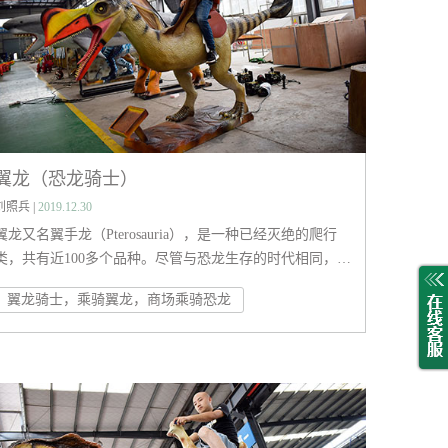
翼龙（恐龙骑士）
刘照兵 |
2019.12.30
翼龙又名翼手龙（Pterosauria），是一种已经灭绝的爬行
类，共有近100多个品种。尽管与恐龙生存的时代相同，但
翼龙并不是恐龙。希腊文意思为“有翼蜥蜴”，是飞行爬行动
翼龙骑士，乘骑翼龙，商场乘骑恐龙
物演化支。 生存于晚三叠纪到白垩纪末，约2亿1000万年前
到6500万年前。翼龙类是第一种飞行的脊椎动物，翼龙的翼
是从位于身体侧面到四节翼指骨之间的皮肤膜衍生出来的。
较早的物种有长而布满牙齿的颚部，以及长尾巴；较晚的物
种有大幅缩短的尾巴，而且缺乏牙齿。翼龙类的体型有非常
大的差距，从小如鸟类的森林翼龙，到地球上曾出现的最大