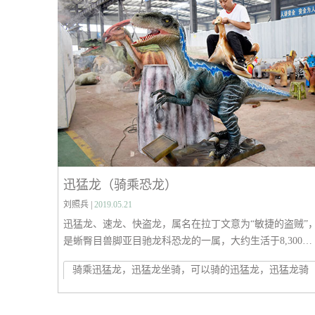
迅猛龙（骑乘恐龙）
刘照兵 |
2019.05.21
迅猛龙、速龙、快盗龙，属名在拉丁文意为“敏捷的盗贼”
是蜥臀目兽脚亚目驰龙科恐龙的一属，大约生活于8,300万
至7,000万年前的晚白垩纪坎潘阶。伶盗龙的模式种为蒙古
骑乘迅猛龙，迅猛龙坐骑，可以骑的迅猛龙，迅猛龙骑
伶盗龙，化石发现于蒙古国及中国内蒙古等地。第二个种
士
奥氏伶盗龙，是在2008年被命名，化石是一个发现于中国
蒙古的头骨。过去曾经有其他的种，但现多已不被承认。