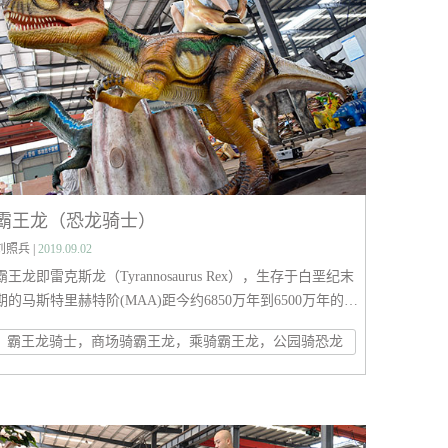
型飞行生物，例如风神翼龙与哈特兹哥翼龙，翼展超过12
米，牙齿有10厘米长，有巨大的尖嘴。
霸王龙（恐龙骑士）
刘照兵 |
2019.09.02
霸王龙即雷克斯龙（Tyrannosaurus Rex），生存于白垩纪末
期的马斯特里赫特阶(MAA)距今约6850万年到6500万年的白
垩纪最末期，是白垩纪-第三纪灭绝事件前最后的非鸟类的
霸王龙骑士，商场骑霸王龙，乘骑霸王龙，公园骑恐龙
恐龙种类之一。化石分布于北美洲的美国与加拿大，是最晚
灭绝的恐龙之一。