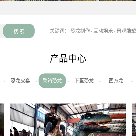
关键词：
恐龙制作
/
互动娱乐
/
景观雕塑
产品中心
-
恐龙皮套
-
乘骑恐龙
-
下蛋恐龙
-
西方龙
-