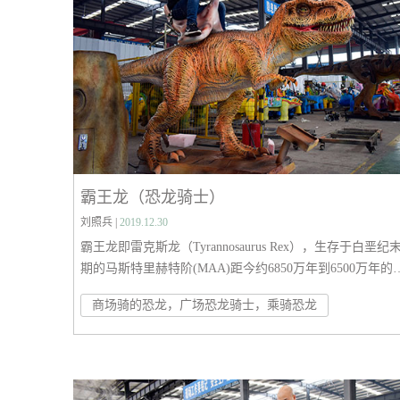
霸王龙（恐龙骑士）
刘照兵 |
2019.12.30
霸王龙即雷克斯龙（Tyrannosaurus Rex），生存于白垩纪
期的马斯特里赫特阶(MAA)距今约6850万年到6500万年的
垩纪最末期，是白垩纪-第三纪灭绝事件前最后的非鸟类的
商场骑的恐龙，广场恐龙骑士，乘骑恐龙
恐龙种类之一。化石分布于北美洲的美国与加拿大，是最
灭绝的恐龙之一。