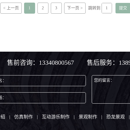
< 上一页
1
2
3
下一页 >
跳转到
售前咨询：13340800567 售后服务：13890
您的留言：
名：
话：
介绍
|
仿真制作
|
互动游乐制作
|
景观制作
|
恐龙景观
|