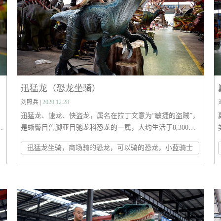
迅猛龙（恐龙坐骑）
刘照兵 |
2020.12.28
迅猛龙、速龙、快盗龙，属名在拉丁文意为“敏捷的盗贼”，
赫
是蜥臀目兽脚亚目驰龙科恐龙的一属，大约生活于8,300万
现
至7,000万年前的晚白垩纪坎潘阶。伶盗龙的模式种为蒙古
迅猛龙坐骑，商场骑的恐龙，可以骑的恐龙，小蓝骑士
两
伶盗龙，化石发现于蒙古国及中国内蒙古等地。第二个种为
奥氏伶盗龙，是在2008年被命名，化石是一个发现于中国内
常
蒙古的头骨。过去曾经有其他的种，但现多已不被承认。