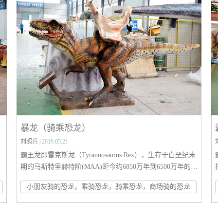
暴龙（骑乘恐龙）
刘照兵 |
2019.05.21
，
霸王龙即雷克斯龙（Tyrannosaurus Rex），生存于白垩纪末
期的马斯特里赫特阶(MAA)距今约6850万年到6500万年的白
垩纪最末期，是白垩纪-第三纪灭绝事件前最后的非鸟类的
小朋友骑的恐龙，乘骑恐龙，骑乘恐龙，商场骑的恐龙
为
恐龙种类之一。化石分布于北美洲的美国与加拿大，是最晚
内
灭绝的恐龙之一。