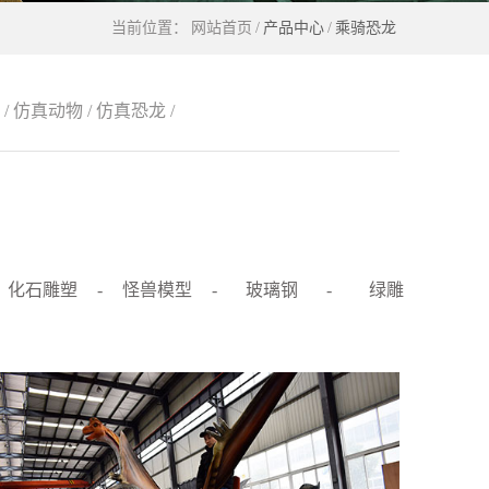
当前位置：
网站首页
/
产品中心
/
乘骑恐龙
/
仿真动物
/
仿真恐龙
/
化石雕塑
-
怪兽模型
-
玻璃钢
-
绿雕