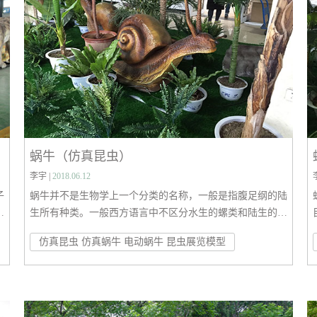
蜗牛（仿真昆虫）
李宇 |
2018.06.12
子
蜗牛并不是生物学上一个分类的名称，一般是指腹足纲的陆
前
生所有种类。一般西方语言中不区分水生的螺类和陆生的蜗
瓜
牛，汉语中蜗牛只指陆生种类,而广义的蜗牛还包括巨盾蛞
仿真昆虫 仿真蜗牛 电动蜗牛 昆虫展览模型
在
蝓。蜗牛是一种包括许多不同科、属的动物。取食植物，产
百
卵于土中或者树上。在热带岛屿比较常见，但有的也生存在
寒冷地区。树栖种类的色泽鲜艳，而地栖的通常几种接近的
颜色，一般有条纹。非洲的水晶螺属体型最大，多超过20公
分。欧洲的大蜗牛属的几个种常作佳肴，尤其在法国。蜗牛