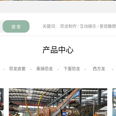
关键词：
恐龙制作
/
互动娱乐
/
景观雕塑
产品中心
-
恐龙皮套
-
乘骑恐龙
-
下蛋恐龙
-
西方龙
-