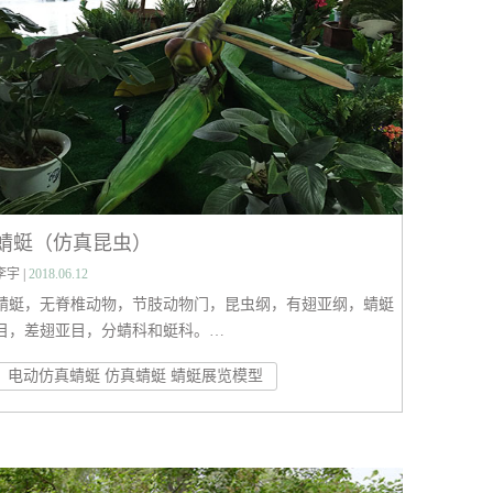
蜻蜓（仿真昆虫）
李宇 |
2018.06.12
蜻蜓，无脊椎动物，节肢动物门，昆虫纲，有翅亚纲，蜻蜓
目，差翅亚目，分蜻科和蜓科。
一般体型较大，翅长而窄，膜质，网状翅脉极为清晰。视觉
电动仿真蜻蜓 仿真蜻蜓 蜻蜓展览模型
极为灵敏，单眼3个；触角1对，细而较短；咀嚼式口器。腹
部细长、扁形或呈圆筒形，末端有肛附器。足细而弱，上有
钩刺，可在空中飞行时捕捉害虫。幼虫（稚虫）在水中发
育，在水中用直肠气管鳃呼吸。一般要经11次以上蜕皮，需
时2年或2年以上才沿水草爬出水面，再经最后蜕皮羽化为成