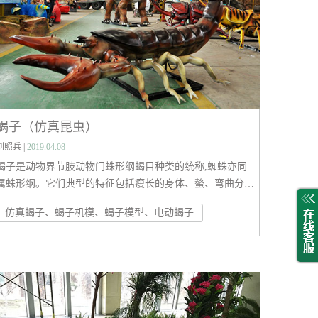
蝎子（仿真昆虫）
刘照兵 |
2019.04.08
蝎子是动物界节肢动物门蛛形纲蝎目种类的统称,蜘蛛亦同
属蛛形纲。它们典型的特征包括瘦长的身体、螯、弯曲分段
且带有毒刺的尾巴（后腹部）。陆地上最早的的蝎子约出现
仿真蝎子、蝎子机模、蝎子模型、电动蝎子
于四亿三千万年前的希留利亚纪(志留纪)。注：任何蝎子都
有毒，毒性大小不同。毒性最小的蝎子：八重山蝎（澳链尾
蝎）Liocheles australasiae 。