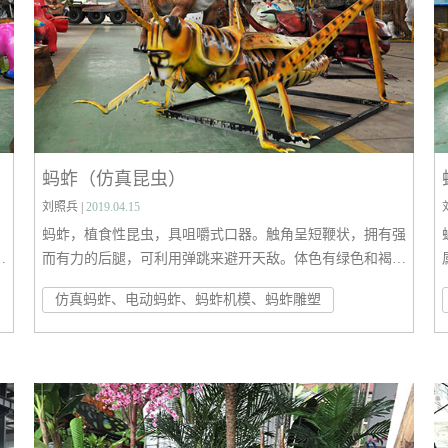
蚂蚱（仿真昆虫）
刘照兵 |
2019.04.15
蚂蚱，植食性昆虫，具咀嚼式口器。触角呈短鞭状，拥有强
，
而有力的后腿，可利用弹跳来避开天敌。体色有绿色和褐
色，是生活环境的保护色。
仿真蚂蚱、电动蚂蚱、蚂蚱机模、蚂蚱雕塑