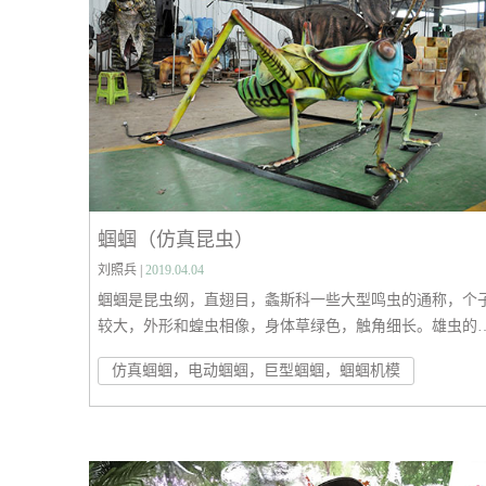
蝈蝈（仿真昆虫）
刘照兵 |
2019.04.04
蝈蝈是昆虫纲，直翅目，螽斯科一些大型鸣虫的通称，个
较大，外形和蝗虫相像，身体草绿色，触角细长。雄虫的
翅互相摩擦，能发出“括括括”的声音，清脆响亮。喜欢吃
仿真蝈蝈，电动蝈蝈，巨型蝈蝈，蝈蝈机模
果、豆类等，人们用小竹笼饲养观赏。作为欣赏娱乐昆虫
中国已有悠久历史，如在古易州（今河北省易县）就有几
年编笼捕蝈蝈的历史。