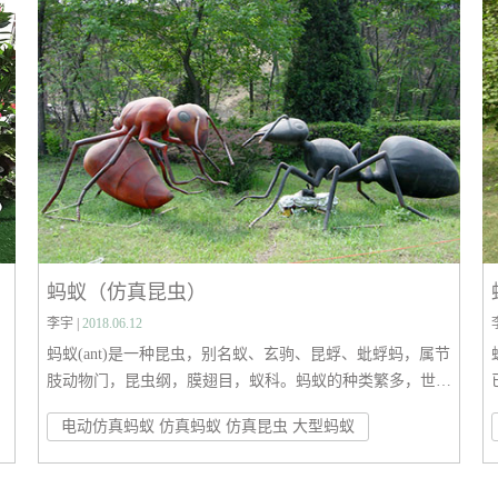
是陆地上最常见的软体动物，其具有很高的食用和药用价
值。
蚂蚁（仿真昆虫）
李宇 |
2018.06.12
蚂蚁(ant)是一种昆虫，别名蚁、玄驹、昆蜉、蚍蜉蚂，属节
肢动物门，昆虫纲，膜翅目，蚁科。蚂蚁的种类繁多，世界
上已知有11700多种，有21亚科283属，中国境内已确定的蚂
电动仿真蚂蚁 仿真蚂蚁 仿真昆虫 大型蚂蚁
身
蚁种类有600多种。
小
有