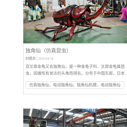
独角仙（仿真昆虫）
刘照兵 |
2019.04.16
双叉犀金龟又名独角仙，是一种金龟子科、叉犀金龟属昆
虫，因雄性有发达的头角而得名。分布于中国东部，日本
泰国等地，生活在森林中。
仿真独角仙，电动独角仙，独角仙机模，电动独角仙