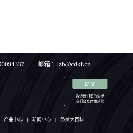
化为我们常见的长有双翼的成虫（图2、3）。虽然成年的蝉
仅能存活几个月，但是幼虫阶段能够在土壤中存活好多年，
例如6年寿命的蝉，其幼虫阶段就占了一生中的5年。
094337 邮箱：lzb@cdkf.cn
告诉我们您的需求
我们会及时联系您
产品中心
|
新闻中心
|
恐龙大百科