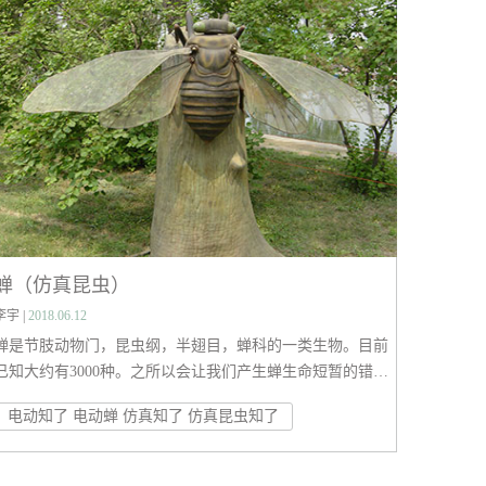
虫。稚虫在水中可以捕食孑孓或其他小型动物，有时同类也
相残食。成虫一般在池塘或河边飞行捕食飞虫。除能大量捕
食蚊、蝇外等对人有害的昆虫，有的还能捕食蝶、蛾、蜂，
实为益虫。 [1] 蜻蜓的已知种类超过5,000种。
蝉（仿真昆虫）
李宇 |
2018.06.12
蝉是节肢动物门，昆虫纲，半翅目，蝉科的一类生物。目前
已知大约有3000种。之所以会让我们产生蝉生命短暂的错
觉，是因为它们独特的生活周期。蝉的一生经过受精卵、幼
电动知了 电动蝉 仿真知了 仿真昆虫知了
虫、成虫三个阶段。进入夏天，早年产下的受精卵会孵化成
幼虫（图1），他们会钻入土壤中，以植物根茎的汁液为
食。幼虫成熟后，爬到地面，脱去自己金灿灿的外骨骼，羽