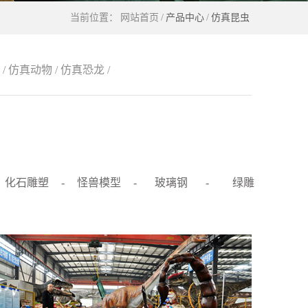
当前位置：
网站首页
/
产品中心
/
仿真昆虫
/
仿真动物
/
仿真恐龙
/
化石雕塑
-
怪兽模型
-
玻璃钢
-
绿雕