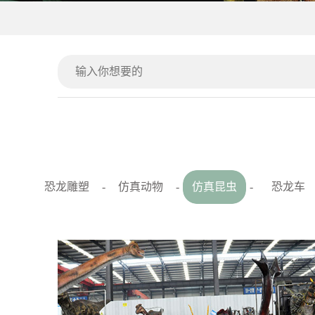
恐龙雕塑
-
仿真动物
-
仿真昆虫
-
恐龙车