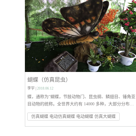
蝴蝶（仿真昆虫）
李宇 |
2018.06.12
蝶，通称为“蝴蝶，节肢动物门、昆虫纲、鳞翅目、锤角亚
目动物的统称。全世界大约有 14000 多种，大部分分布在
美洲，尤其在亚马逊河流域品种最多。中国有 1200 种。蝴
仿真蝴蝶 电动仿真蝴蝶 电动蝴蝶 仿真大蝴蝶
蝶一般色彩鲜艳，身上有好多条纹，色彩较丰富，翅膀和
体有各种花斑，最大的蝴蝶展翅可达28～30厘米左右，最
的只有 0.7 厘米左右。蝴蝶和蛾类的主要区别是蝴蝶头部