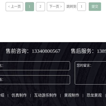
< 上一页
1
2
下一页 >
跳转到
售前咨询：13340800567 售后服务：13890
您的留言：
名：
话：
介绍
|
仿真制作
|
互动游乐制作
|
景观制作
|
恐龙景观
|