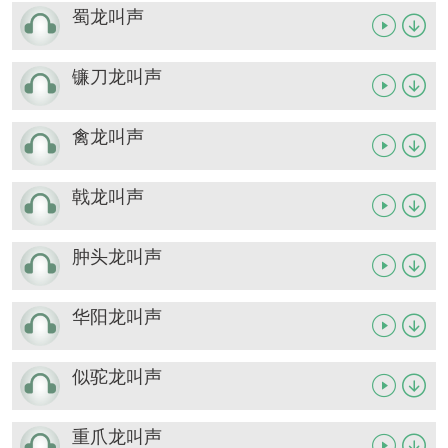
蜀龙叫声
󡀂
󡀃
镰刀龙叫声
󡀂
󡀃
禽龙叫声
󡀂
󡀃
戟龙叫声
󡀂
󡀃
肿头龙叫声
󡀂
󡀃
华阳龙叫声
󡀂
󡀃
似驼龙叫声
󡀂
󡀃
重爪龙叫声
󡀂
󡀃