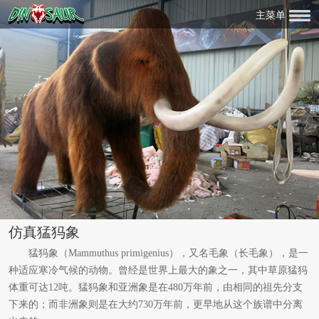
主菜单
仿真猛犸象
猛犸象（Mammuthus primigenius），又名毛象（长毛象），是一
种适应寒冷气候的动物。曾经是世界上最大的象之一，其中草原猛犸
体重可达12吨。猛犸象和亚洲象是在480万年前，由相同的祖先分支
下来的；而非洲象则是在大约730万年前，更早地从这个族谱中分离