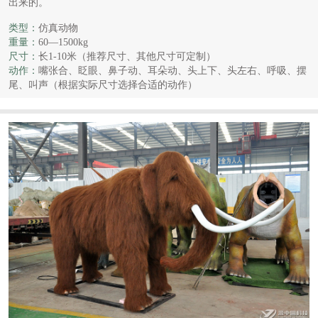
出来的。
类型：
仿真动物
重量：
60—1500kg
尺寸：
长1-10米（推荐尺寸、其他尺寸可定制）
动作：
嘴张合、眨眼、鼻子动、耳朵动、头上下、头左右、呼吸、摆
尾、叫声（根据实际尺寸选择合适的动作）