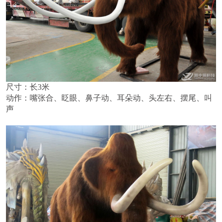
尺寸：长3米
动作：
嘴张合、眨眼、鼻子动、耳朵动、头左右、摆尾、叫
声