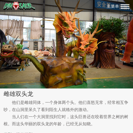
主菜单
雌雄双头龙
他们是雌雄同体，一个身体两个头。他们喜怒无常，经常相互争
吵，在山洞里呆久了看到陌生人就格外的激动。
当人们在一个大洞里找到它时，这头巨兽还在咬着世界之树的树
根。而这头华丽的双头龙的年龄，已经无从知晓。