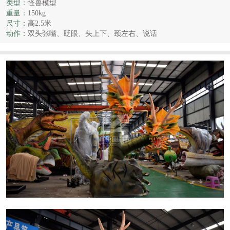
类型：
怪兽模型
重量：
150kg
尺寸：
高2.5米
动作：
双头张嘴、眨眼、头上下、颈左右、说话