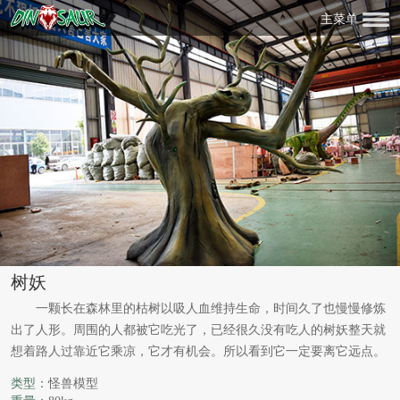
主菜单
树妖
一颗长在森林里的枯树以吸人血维持生命，时间久了也慢慢修炼
出了人形。周围的人都被它吃光了，已经很久没有吃人的树妖整天就
想着路人过靠近它乘凉，它才有机会。所以看到它一定要离它远点。
类型：
怪兽模型