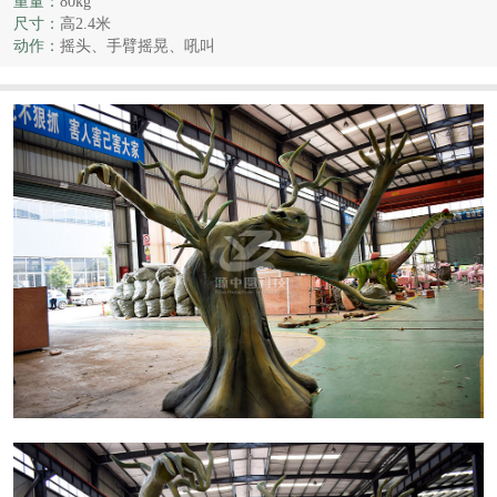
重量：
80kg
尺寸：
高2.4米
动作：
摇头、手臂摇晃、吼叫