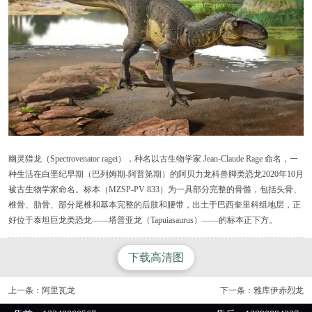
幽灵猎龙（Spectrovenator ragei），种名以古生物学家 Jean-Claude Rage 命名，一
种生活在白垩纪早期（巴列姆期-阿普第期）的阿贝力龙科兽脚类恐龙2020年10月
被古生物学家命名。标本（MZSP-PV 833）为一具部分完整的骨骼，包括头骨、
椎骨、肋骨、部分尾椎和基本完整的后肢和腰带，出土于巴西奎里科组地层，正
好位于泰坦巨龙类恐龙——塔普亚龙（Tapuiasaurus）——的标本正下方。
下载高清图
上一条：
阿里瓦龙
下一条：
雅库伊赤烈龙