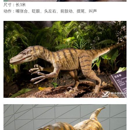
尺寸：长3米
动作：嘴张合、眨眼、头左右、前肢动、摆尾、叫声