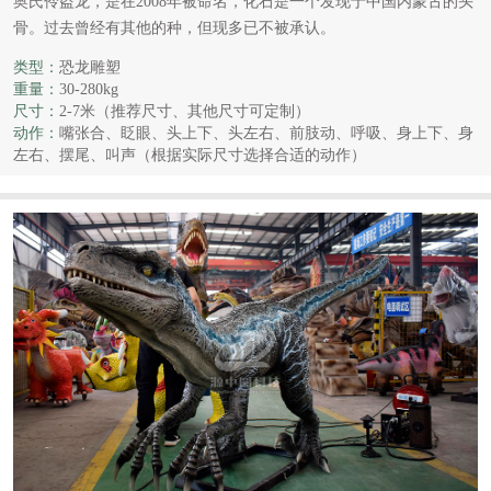
奥氏伶盗龙，是在2008年被命名，化石是一个发现于中国内蒙古的头
骨。过去曾经有其他的种，但现多已不被承认。
类型：
恐龙雕塑
重量：
30-280kg
尺寸：
2-7米（推荐尺寸、其他尺寸可定制）
动作：
嘴张合、眨眼、头上下、头左右、前肢动、呼吸、身上下、身
左右、摆尾、叫声（根据实际尺寸选择合适的动作）