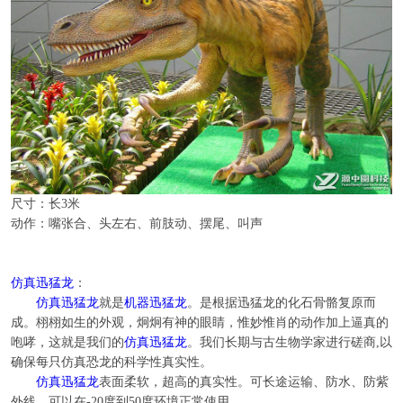
尺寸：长3米
动作：嘴张合、头左右、前肢动、摆尾、叫声
仿真迅猛龙
：
仿真迅猛龙
就是
机器迅猛龙
。是根据迅猛龙的化石骨骼复原而
成。栩栩如生的外观，炯炯有神的眼睛，惟妙惟肖的动作加上逼真的
咆哮，这就是我们的
仿真迅猛龙
。我们长期与古生物学家进行磋商
,
以
确保每只仿真恐龙的科学性真实性。
仿真迅猛龙
表面柔软，超高的真实性。可长途运输、防水、防紫
外线，可以在
-20
度到
50
度环境正常使用。