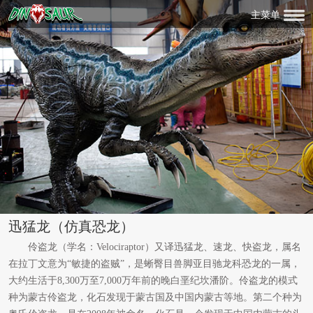
主菜单
迅猛龙（仿真恐龙）
伶盗龙（学名：Velociraptor）又译迅猛龙、速龙、快盗龙，属名
在拉丁文意为“敏捷的盗贼”，是蜥臀目兽脚亚目驰龙科恐龙的一属，
大约生活于8,300万至7,000万年前的晚白垩纪坎潘阶。伶盗龙的模式
种为蒙古伶盗龙，化石发现于蒙古国及中国内蒙古等地。第二个种为