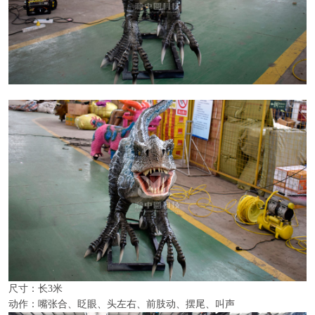
尺寸：长3米
动作：嘴张合、眨眼、头左右、前肢动、摆尾、叫声