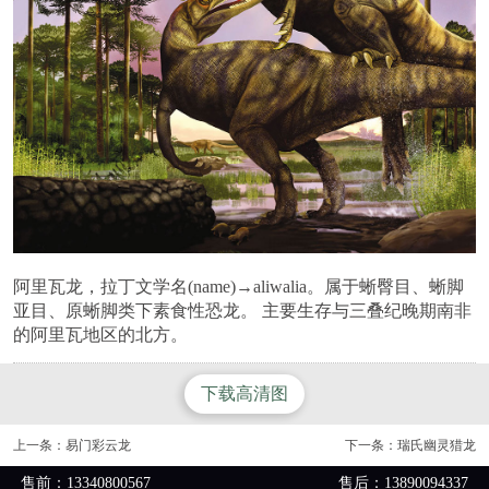
阿里瓦龙，拉丁文学名(name)→aliwalia。属于蜥臀目、蜥脚
亚目、原蜥脚类下素食性恐龙。 主要生存与三叠纪晚期南非
的阿里瓦地区的北方。
下载高清图
上一条：
易门彩云龙
下一条：
瑞氏幽灵猎龙
售前：13340800567
售后：13890094337