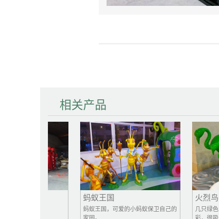
相关产品
蚂蚁王国
火烈鸟商
 玻璃钢雕塑
蚂蚁王国，可爱的小蚂蚁保卫自己的
几只绿色的火
家园。
彩，很吸引眼