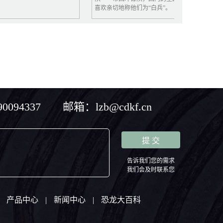
喜欢亲切地称他们为“白兵”。
大耳朵，
样柔软，
拉伸仿佛
他以随和
想的性格
迎。他总
蹦跳跳，
色，但他
有点小调
有礼貌，
散，耐性
094337 邮箱：lzb@cdkf.cn
四，脾气
僈，有时
不已，想
感，好打
量力，深
慧成功地
题。
告诉我们您的需求
我们会及时联系您
产品中心
|
新闻中心
|
恐龙大百科