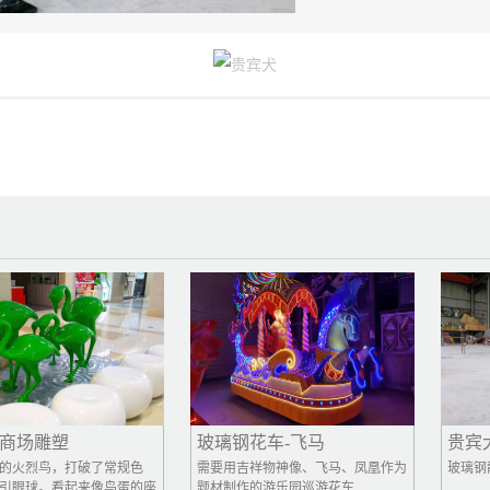
场雕塑
玻璃钢花车-飞马
贵宾犬
烈鸟，打破了常规色
需要用吉祥物神像、飞马、凤凰作为
玻璃钢静态
球。看起来像鸟蛋的座
题材制作的游乐园巡游花车