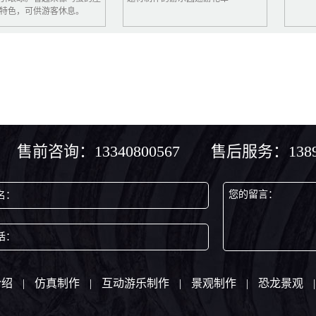
，可供游客休息。
售前咨询：13340800567 售后服务：13890
您的留言：
名：
话：
介绍
|
仿真制作
|
互动游乐制作
|
景观制作
|
恐龙景观
|