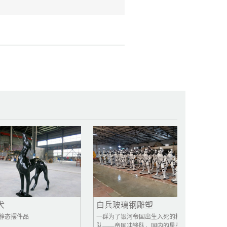
白兵玻璃钢雕塑
米老鼠
摆件品
一群为了银河帝国出生入死的精锐部
米奇老鼠
队——帝国冲锋队，国内的星战迷们
一只有着