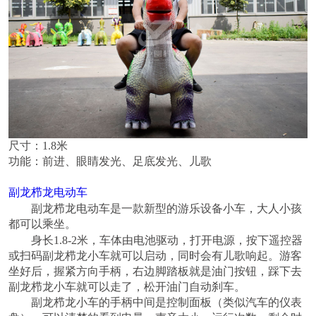
尺寸：1.8米
功能：前进、眼睛发光、足底发光、儿歌
副龙栉龙
电动车
副龙栉龙
电动车是一款新型的游乐设备小车，大人小孩
都可以乘坐。
身长
1.8-2
米，车体由电池驱动，打开电源，按下遥控器
或扫码
副龙栉龙
小车就可以启动，同时会有儿歌响起。游客
坐好后，握紧方向手柄，右边脚踏板就是油门按钮，踩下去
副龙栉龙
小车就可以走了，松开油门自动刹车。
副龙栉龙
小车的手柄中间是控制面板（类似汽车的仪表