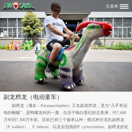
主菜单
副龙栉龙（电动童车）
副栉龙（属名：Parasaurolophus）又名副龙栉龙，意为“几乎有冠
饰的蜥蜴”，是鸭嘴龙科的一属，生存于晚白垩纪的北美洲，约7,600
万年到7,300万年前。目前已有三个被承认种：模式种沃克氏副栉龙
（P. walkeri）、P. tubicen、以及短冠饰的P. cyrtocristatus。副栉龙的化