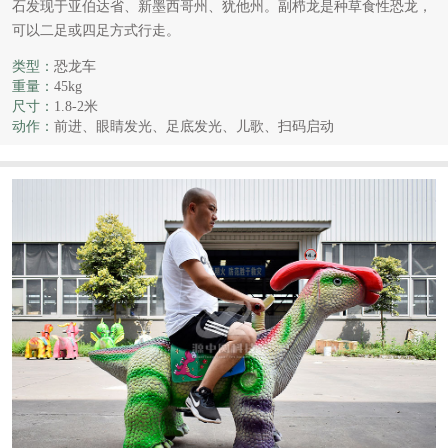
石发现于亚伯达省、新墨西哥州、犹他州。副栉龙是种草食性恐龙，
可以二足或四足方式行走。
类型：
恐龙车
重量：
45kg
尺寸：
1.8-2米
动作：
前进、眼睛发光、足底发光、儿歌、扫码启动