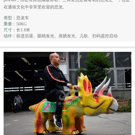
在通俗文化中非常受欢迎的恐龙。
类型：
恐龙车
重量：
50KG
尺寸：
长1.8米
动作：
前进后退、眼睛发光、肩膀发光、儿歌、扫码遥控启动