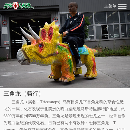
主菜单
三角龙（骑行）
三角龙（属名：Triceratops）鸟臀目角龙下目角龙科的草食性恐
龙的一属，化石发现于北美洲的晚白垩纪晚马斯特里赫特阶地层，约
6800万年前到6500万年前。三角龙是最晚出现的恐龙之一，经常被作
为晚白垩纪的代表化石。目前已有两个有效种：恐怖三角龙、T.
prorsus，但还有其他属被命名。三角龙也是最著名的恐龙之一，也是