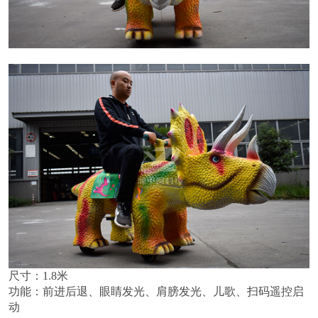
尺寸：1.8米
功能：前进后退、眼睛发光、肩膀发光、儿歌、扫码遥控启
动