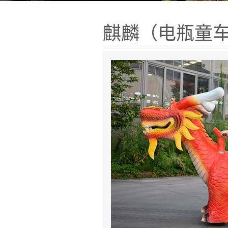
麒麟（电瓶童