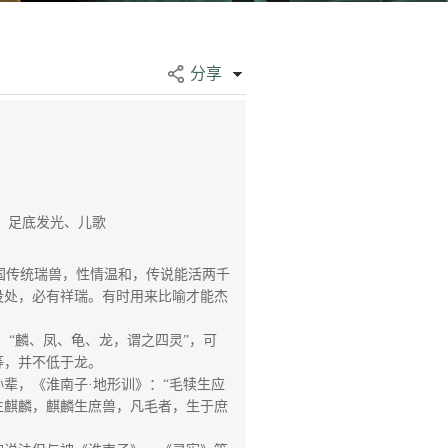
分享
、足底发光、儿歌
中国传统瑞兽，性情温和，传说能活两千
没处，必有祥瑞。有时用来比喻才能杰
：“麟、凤、龟、龙，谓之四灵”，可
等，并不低于龙。
辈，《淮南子·地形训》：“毛犊生应
生麒麟，麒麟生庶兽，凡毛者，生于庶