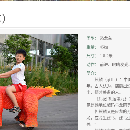
车）
类型：
恐龙车
重量：
45kg
尺寸：
1.8-2米
动作：
前进、眼睛发光
简介：
麒麟（qí lín）：
年。古人认为，麒麟出
出、德才兼备的人。
《礼记·礼运第九》
见麒麟地位起码与龙同
但麒麟又是应龙的孙
龙，应龙生建马，建马
兽。”