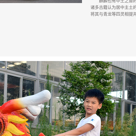
麒麟也有中土之兽
诸多古籍认为居中主土的
将其与青龙等四灵相提