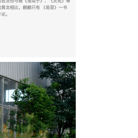
的说法但与被《淮南子》、《灵宪》等
黄龙相比，麒麟只有 《易冒》一书
并论。