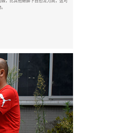
的棘，比其他蜥脚下目恐龙为高，这可
物。