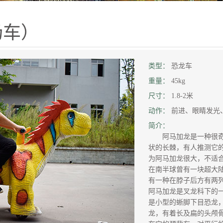
场车）
类型：
恐龙车
重量：
45kg
尺寸：
1.8-2米
动作：
前进、眼睛发光
简介：
阿马加龙是一种很奇
状的长棘，有人推测它
为阿马加龙很大，不适合
在南半球曾有一块超大陆
有一种在脖子后方有两
阿马加龙是叉龙科下的
是小型的蜥脚下目恐龙，
龙，有着长及扁的头颅