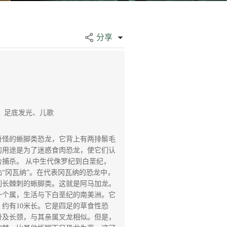
分享
、足底发光、儿歌
怪的蜥脚类恐龙，它背上有两排鬃毛
的用途是为了迷惑食肉恐龙，使它们认
捕杀。 从中生代侏罗纪到白垩纪，
“冈瓦纳”。在代表冈瓦纳的恐龙中，
列长棘刺的蜥脚类。这就是阿马加龙。
一个属，生活与下白垩纪的南美洲。它
约有10米长。它是四足的草食性恐
骨及长颈，与其亲属叉龙相似。但是，