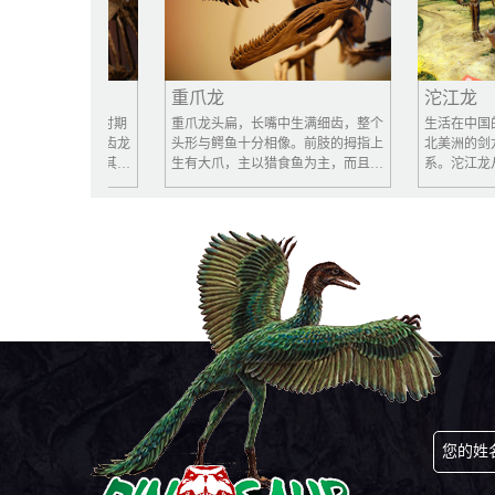
重爪龙
沱江龙
on）是二叠纪时期
重爪龙头扁，长嘴中生满细齿，整个
生活在中国的沱江
般大众将异齿龙
头形与鳄鱼十分相像。前肢的拇指上
北美洲的剑龙有着
，但异齿龙其实
生有大爪，主以猎食鱼为主，而且还
系。沱江龙从脖子
地说，它们被归
是捕鱼高手。
长着15对三角形的
的外形像蜥蜴，
板还要尖利，其功
关系较接近，离
之敌。在短而强健
、蜥蜴、鸟等）
两对向上扬起的利
尾巴猛击所有敢于
人。
您的姓