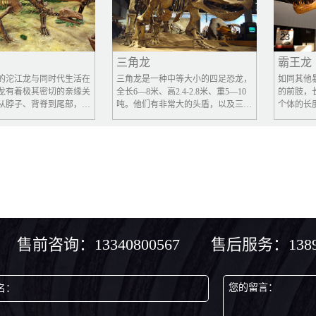
三角龙
霸王龙
龙与同时代生活在
三角龙是一种中等大小的四足恐龙，
如同其他暴龙科
极其密切的亲缘关
全长6—8米、高2.4-2.8米、重5—10
的前肢，长度只有
、背脊到尾部，生
吨。他们有非常大的头盾，以及三根
个体的长度仅有8
背板，比剑龙的背
角状物，令人联想起现代犀牛。虽然
王龙的巨大体型
能是用于防御来犯
没有发现过三角龙的完整骨骸，他们
得非常细小，相
的尾巴末端，还有
仍因大量从1887年起发现的部份骨骸
臂。它们的手臂
刺，沱江龙可以用
标本而著名。长久以来，关于它们三
长头骨使它的前
靠近的肉食性敌
根角以及头盾的功能处于争论中。传
前肢前伸伸不过
统上这些结构被认为是用来抵抗掠食
到自己的嘴，同
者的武器，但最近的理论认为这些结
己的脚部，可能
构可能用在求偶，以及展示支配地
具而已，用来平
位，如同现代驯鹿、山羊、独角仙的
部。
角状物。
售前咨询：13340800567 售后服务：13890
您的留言：
名：