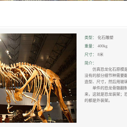
类型：
化石雕塑
重量：
400kg
尺寸：
8米
简介：
仿真恐龙化石原模是
没有的部分细节种需要
造型、尺寸，然后用玻
单件的恐龙骨骼翻
来，这就是恐龙装架；
的都是外装架。