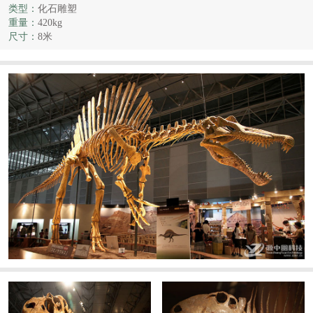
类型：
化石雕塑
重量：
420kg
尺寸：
8米