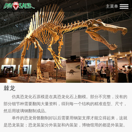
主菜单
棘龙
仿真恐龙化石原模是在真恐龙化石上翻模。部分不完整，没有的
部分细节种需要翻阅大量资料，得到每一个结构的精准造型、尺寸，
然后用玻璃钢翻制成品。
单件的恐龙骨骼翻制好以后需要用钢架支撑才能立得起来，这就
是恐龙装架；恐龙装架分外装架和内装架，博物馆用的都是外装架。