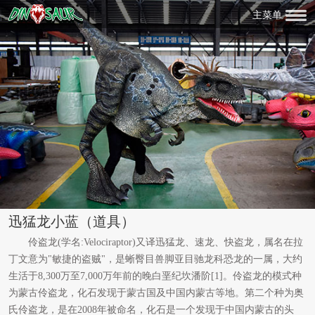
主菜单
迅猛龙小蓝（道具）
伶盗龙(学名:Velociraptor)又译迅猛龙、速龙、快盗龙，属名在拉
丁文意为"敏捷的盗贼"，是蜥臀目兽脚亚目驰龙科恐龙的一属，大约
生活于8,300万至7,000万年前的晚白垩纪坎潘阶[1]。伶盗龙的模式种
为蒙古伶盗龙，化石发现于蒙古国及中国内蒙古等地。第二个种为奥
氏伶盗龙，是在2008年被命名，化石是一个发现于中国内蒙古的头