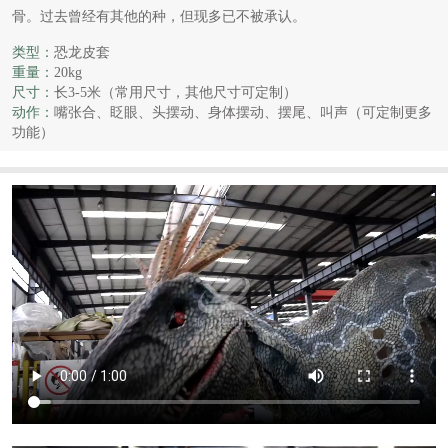
骨。过去曾经有其他的种，但现多已不被承认。
类型：
恐龙皮套
重量：
20kg
尺寸：
长3-5米（常用尺寸，其他尺寸可定制）
动作：
嘴张合、眨眼、头摆动、身体摆动、摆尾、叫声（可定制更多
功能）