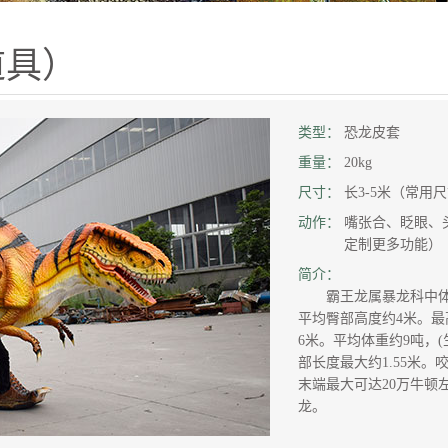
道具）
类型：
恐龙皮套
重量：
20kg
尺寸：
长3-5米（常用
动作：
嘴张合、眨眼、
定制更多功能）
简介：
霸王龙属暴龙科中体型最
平均臀部高度约4米。最
6米。平均体重约9吨，(生
部长度最大约1.55米。
末端最大可达20万牛顿
龙。