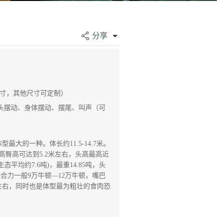
分享
尺寸，其他尺寸可定制）
头摆动、身体摆动、摆尾、叫声（可
大的一种。体长约11.5-14.7米。
高臀高可达到5.2米左右，头高最高近
态平均约7.6吨)，最重14.85吨，头
咬合力一般9万牛顿—12万牛顿，嘴巴
左右，同时也是体型最为粗壮的食肉恐