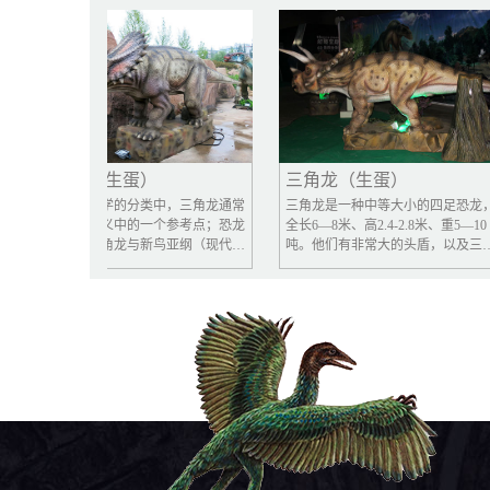
三角龙（生蛋）
三角龙（生蛋）
种系发生学的分类中，三角龙通常
三角龙是一种中等大小的四足恐龙，
为恐龙定义中的一个参考点；恐龙
全长6—8米、高2.4-2.8米、重5—10
定义为三角龙与新鸟亚纲（现代鸟
吨。他们有非常大的头盾，以及三根
）与共同祖先，的所有后代。而鸟
角状物，令人联想起现代犀牛。虽然
目的定义为：所有亲缘关系与三角
没有发现过三角龙的完整骨骸，他们
接近，而离现代鸟类较远的拥有共
仍因大量从1887年起发现的部份骨骸
祖先之物种。
标本而著名。长久以来，关于它们三
根角以及头盾的功能处于争论中。传
统上这些结构被认为是用来抵抗掠食
者的武器，但最近的理论认为这些结
构可能用在求偶，以及展示支配地
位，如同现代驯鹿、山羊、独角仙的
角状物。