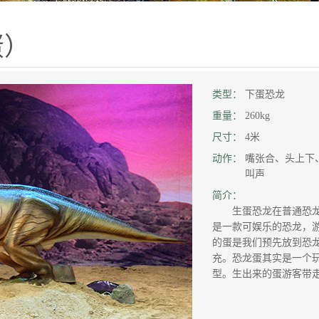
蛋）
类型：
下蛋恐龙
重量：
260kg
尺寸：
4米
动作：
嘴张合、头上下
叫声
简介：
生蛋恐龙在普通恐龙
是一款可娱乐的恐龙，
的蛋是我们预先放到恐
充。恐龙蛋其实是一个
型。生出来的蛋游客带