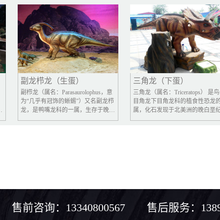
副龙栉龙（生蛋）
三角龙（下蛋）
副栉龙（属名：Parasaurolophus，意
三角龙（属名：Triceratops） 是鸟臀
为“几乎有冠饰的蜥蜴”）又名副龙栉
目角龙下目角龙科的植食性恐龙的一
龙，是鸭嘴龙科的一属，生存于晚白
属，化石发现于北美洲的晚白垩纪晚
垩纪的北美洲，约7,600万年到7,300
马斯垂克阶地层，约6800万年前到65
万年前。副栉龙为罕见的鸭嘴龙类，
00万年前。三角龙是最晚出现的恐龙
目前已知少数良好标本，化石发现于
之一，经常被作为晚白垩纪的代表化
加拿大埃布尔达省、美国的新墨西哥
石。
州与犹他州。
售前咨询：13340800567 售后服务：13890