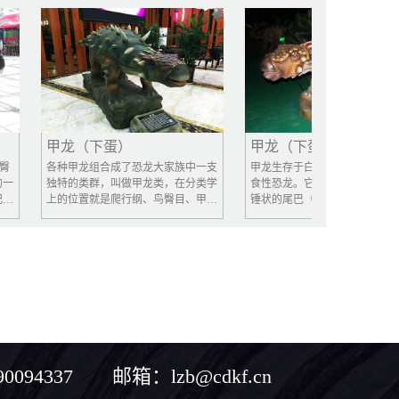
甲龙（下蛋）
甲龙（下蛋）
各种甲龙组合成了恐龙大家族中一支
甲龙生存于白垩晚期，同时有许多肉
独特的类群，叫做甲龙类，在分类学
食性恐龙。它的骨质、钉状的骨板与
上的位置就是爬行纲、鸟臀目、甲龙
锤状的尾巴（又称尾锤）能提供很好
亚目。甲龙类是恐龙大家族中较晚出
保护作用，它的骨骼在蒙他那州发掘
现的类群，直到白垩纪之末才刚刚登
到，属于恐龙族群中最后灭绝的一
上历史舞台。
支。
094337 邮箱：lzb@cdkf.cn