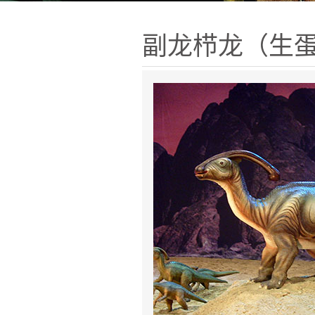
副龙栉龙（生