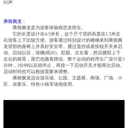
叫声
乘骑腕龙
：
乘骑腕龙是为游客体验骑恐龙而生。
它的长度设计在
4-5
米长，这个尺寸背的高度在
1.5
米左
右游客上下比较方便。游客通过特别设计的楼梯来到乘骑腕
龙背部的座椅上并系好安全带。通过遥控或者按钮开关来启
动。启动以后，张嘴
(
吼叫
)
、眨眼、左右看，然后腰部上下
左右的摇晃，尾巴也随着摆动。整个运动的程序出厂设计是
3
分钟，
3
分钟以后就停止，再按一下启动开关才能再次启动。
启动时间也可以根据需要来调整。
乘骑腕龙适合游乐场、公园、主题展、商场、广场、小
区、农家乐、特色小镇等场地使用。