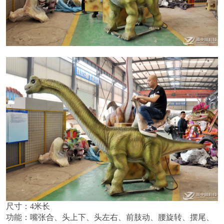
尺寸：4米长
功能：
嘴张合、头上下、头左右、前肢动、腰旋转、摆尾、