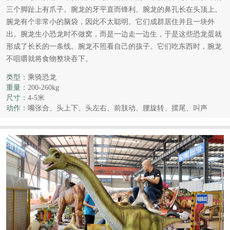
三个脚趾上有爪子。腕龙的牙平直而锋利。腕龙的鼻孔长在头顶上。
腕龙有个非常小的脑袋，因此不太聪明。它们成群居住并且一块外
出。腕龙生小恐龙时不做窝，而是一边走一边生，于是这些恐龙蛋就
形成了长长的一条线。腕龙不照看自己的孩子。它们吃东西时，腕龙
不咀嚼就将食物整块吞下。
类型：
乘骑恐龙
重量：
200-260kg
尺寸：
4-5米
动作：
嘴张合、头上下、头左右、前肢动、腰旋转、摆尾、叫声