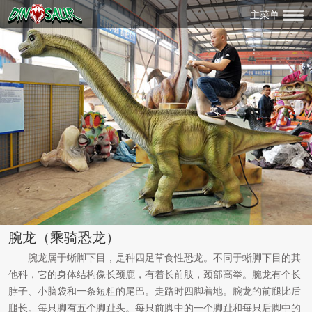
主菜单
腕龙（乘骑恐龙）
腕龙属于蜥脚下目，是种四足草食性恐龙。不同于蜥脚下目的其
他科，它的身体结构像长颈鹿，有着长前肢，颈部高举。腕龙有个长
脖子、小脑袋和一条短粗的尾巴。走路时四脚着地。腕龙的前腿比后
腿长。每只脚有五个脚趾头。每只前脚中的一个脚趾和每只后脚中的