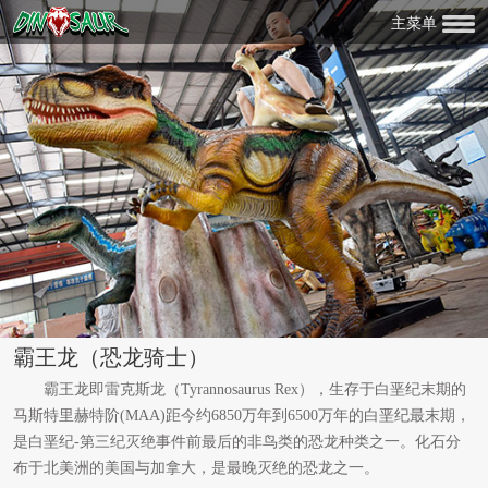
主菜单
霸王龙（恐龙骑士）
霸王龙即雷克斯龙（Tyrannosaurus Rex），生存于白垩纪末期的
马斯特里赫特阶(MAA)距今约6850万年到6500万年的白垩纪最末期，
是白垩纪-第三纪灭绝事件前最后的非鸟类的恐龙种类之一。化石分
布于北美洲的美国与加拿大，是最晚灭绝的恐龙之一。