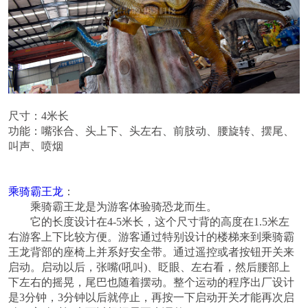
尺寸：4米长
功能：
嘴张合、头上下、头左右、前肢动、腰旋转、摆尾、
叫声、喷烟
乘骑霸王龙
：
乘骑霸王龙是为游客体验骑恐龙而生。
它的长度设计在
4-5
米长，这个尺寸背的高度在
1.5
米左
右游客上下比较方便。游客通过特别设计的楼梯来到乘骑霸
王龙背部的座椅上并系好安全带。通过遥控或者按钮开关来
启动。启动以后，张嘴
(
吼叫
)
、眨眼、左右看，然后腰部上
下左右的摇晃，尾巴也随着摆动。整个运动的程序出厂设计
是
3
分钟，
3
分钟以后就停止，再按一下启动开关才能再次启