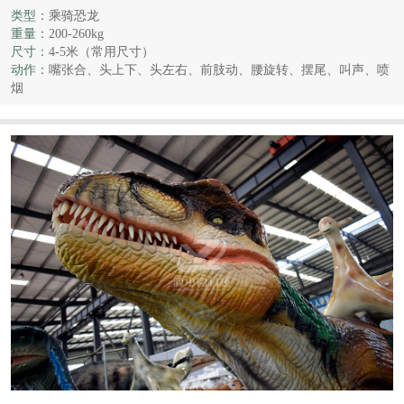
类型：
乘骑恐龙
重量：
200-260kg
尺寸：
4-5米（常用尺寸）
动作：
嘴张合、头上下、头左右、前肢动、腰旋转、摆尾、叫声、喷
烟