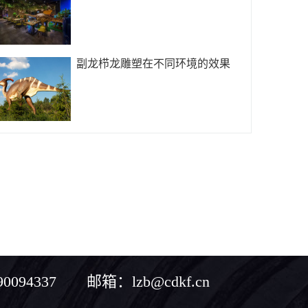
副龙栉龙雕塑在不同环境的效果
094337 邮箱：lzb@cdkf.cn