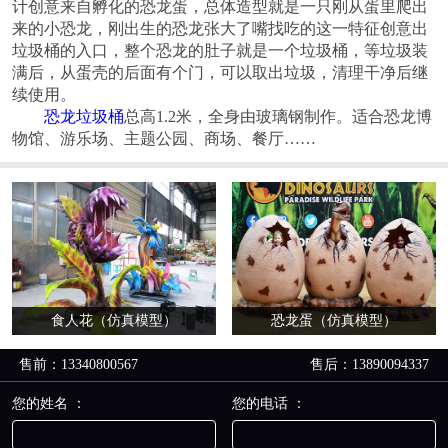
计创意来自孵化的恐龙蛋，总体造型就是一只刚从蛋里爬出
来的小恐龙，刚出生的恐龙张大了嘴找吃的这一特征创意出
垃圾桶的入口，
整个恐龙的肚子就是一个垃圾桶，等垃圾装
满后，从蛋壳的后面有个门，可以取出垃圾，清理干净后继
续使用。
恐龙垃圾桶
总高1.2米，全身由玻璃钢制作。适合恐龙博
物馆、游乐场、主题公园、商场、餐厅……
食人花（仿真模型）
恐龙蛋（仿真模型）
售前：13340800567
售后：13890094337
您的姓名 ：
您的电话 ：