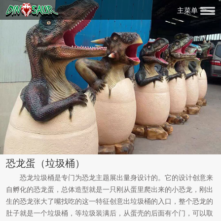
主菜单
恐龙蛋（垃圾桶）
恐龙垃圾桶是专门为恐龙主题展出量身设计的。它的设计创意来
自孵化的恐龙蛋，总体造型就是一只刚从蛋里爬出来的小恐龙，刚出
生的恐龙张大了嘴找吃的这一特征创意出垃圾桶的入口，整个恐龙的
肚子就是一个垃圾桶，等垃圾装满后，从蛋壳的后面有个门，可以取