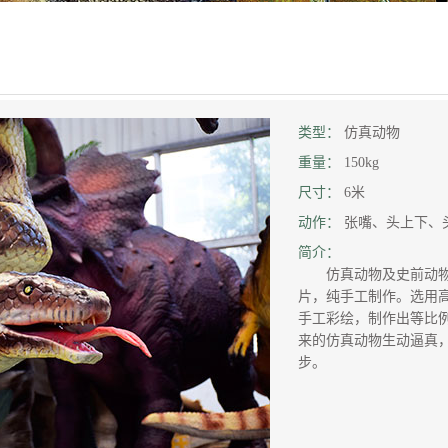
类型：
仿真动物
重量：
150kg
尺寸：
6米
动作：
张嘴、头上下、
简介：
仿真动物及史前动物
片，纯手工制作。选用
手工彩绘，制作出等比
来的仿真动物生动逼真
步。