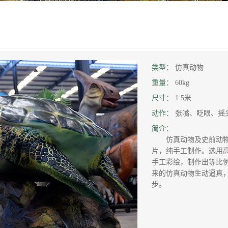
类型：
仿真动物
重量：
60kg
尺寸：
1.5米
动作：
张嘴、眨眼、摇
简介：
仿真动物及史前动物
片，纯手工制作。选用
手工彩绘，制作出等比
来的仿真动物生动逼真
步。