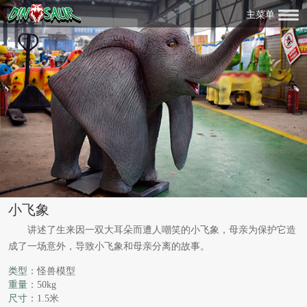
主菜单
小飞象
讲述了生来因一双大耳朵而遭人嘲笑的小飞象，母亲为保护它造
成了一场意外，导致小飞象和母亲分离的故事。
类型：
怪兽模型
重量：
50kg
尺寸：
1.5米