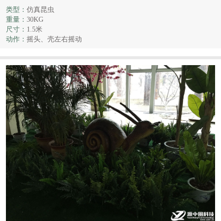
类型：
仿真昆虫
重量：
30KG
尺寸：
1.5米
动作：
摇头、壳左右摇动