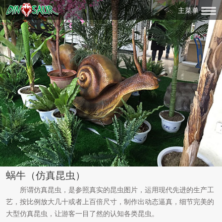
主菜单
蜗牛（仿真昆虫）
所谓仿真昆虫，是参照真实的昆虫图片，运用现代先进的生产工
艺，按比例放大几十或者上百倍尺寸，制作出动态逼真，细节完美的
大型仿真昆虫，让游客一目了然的认知各类昆虫。