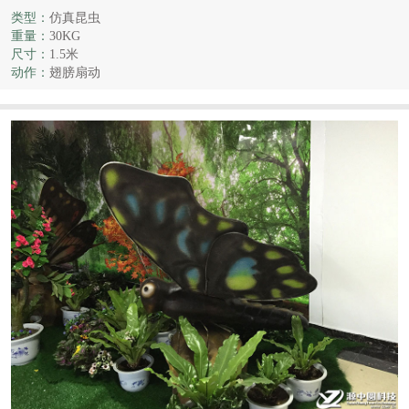
类型：
仿真昆虫
重量：
30KG
尺寸：
1.5米
动作：
翅膀扇动