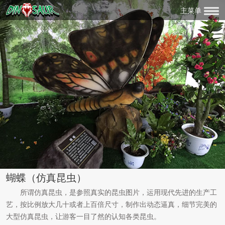
主菜单
蝴蝶（仿真昆虫）
所谓仿真昆虫，是参照真实的昆虫图片，运用现代先进的生产工
艺，按比例放大几十或者上百倍尺寸，制作出动态逼真，细节完美的
大型仿真昆虫，让游客一目了然的认知各类昆虫。