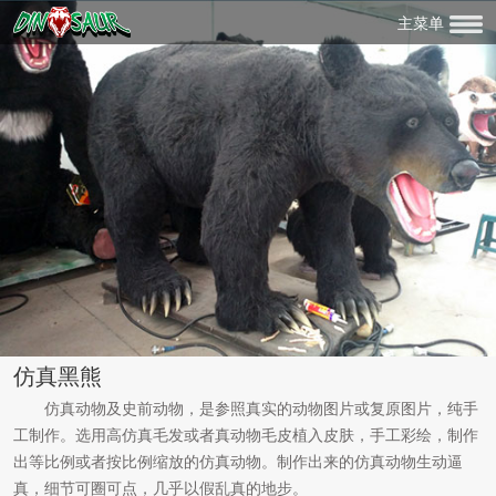
主菜单
仿真黑熊
仿真动物及史前动物，是参照真实的动物图片或复原图片，纯手
工制作。选用高仿真毛发或者真动物毛皮植入皮肤，手工彩绘，制作
出等比例或者按比例缩放的仿真动物。制作出来的仿真动物生动逼
真，细节可圈可点，几乎以假乱真的地步。