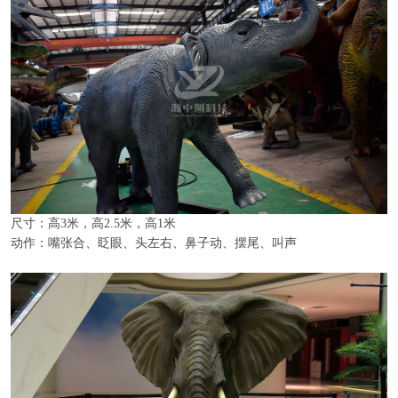
尺寸：高3米，高2.5米，高1米
动作：嘴张合、眨眼、头左右、鼻子动、摆尾、叫声