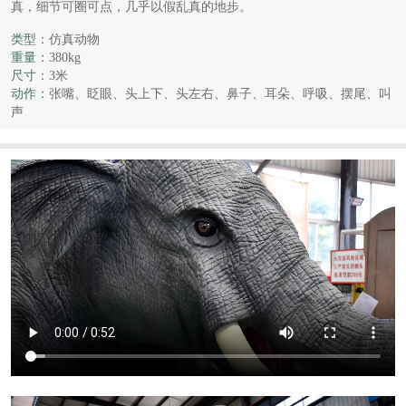
真，细节可圈可点，几乎以假乱真的地步。
类型：
仿真动物
重量：
380kg
尺寸：
3米
动作：
张嘴、眨眼、头上下、头左右、鼻子、耳朵、呼吸、摆尾、叫
声